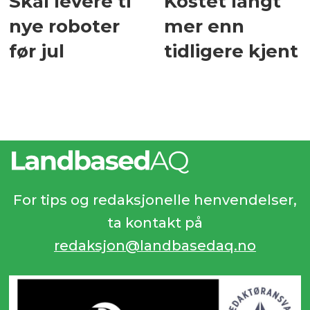
Skal levere ti
Kostet langt
nye roboter
mer enn
før jul
tidligere kjent
For tips og redaksjonelle henvendelser,
ta kontakt på
redaksjon@landbasedaq.no