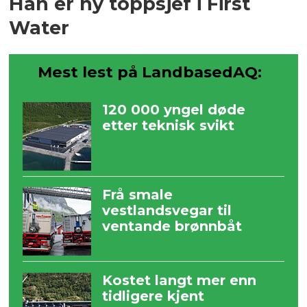
Han er ny toppsjef i First
Water
Mest lest på LandbasedAQ:
120 000 yngel døde
etter teknisk svikt
Frå smale
vestlandsvegar til
ventande brønnbåt
Kostet langt mer enn
tidligere kjent