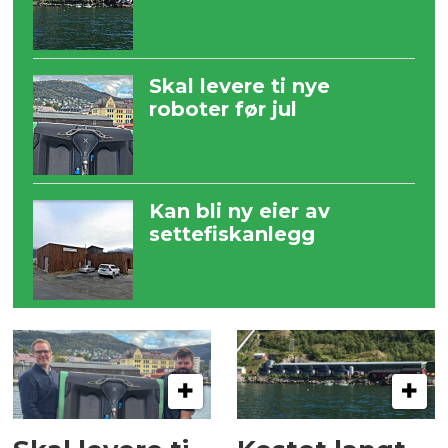
Skal levere ti nye
roboter før jul
Kan bli ny eier av
settefiskanlegg