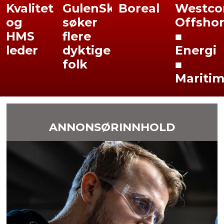
Kvalitet
GulenSkyss
Boreal
Westco
og
søker
Offsho
HMS
flere
■
leder
dyktige
Energi
folk
■
Mariti
ANNONSØRINNHOLD