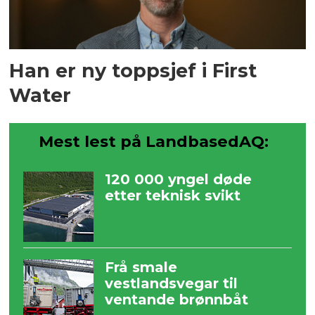
Han er ny toppsjef i First
Water
Mest lest på LandbasedAQ:
120 000 yngel døde
etter teknisk svikt
Frå smale
vestlandsvegar til
ventande brønnbåt