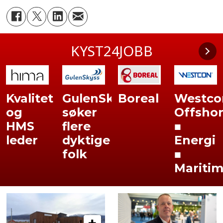
KYST24JOBB
Kvalitet
GulenSkyss
Boreal
Westco
og
søker
Offsho
HMS
flere
■
leder
dyktige
Energi
folk
■
Mariti