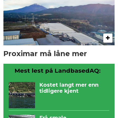
Proximar må låne mer
Mest lest på LandbasedAQ:
Kostet langt mer enn
tidligere kjent
Frå smale