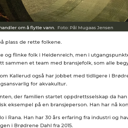
andler om å flytte vann.
Foto: Pål Mugaas Jensen
 plass de rette folkene.
 og flinke folk i Heidenreich, men i utgangspunkte
satt sammen et team med bransjefolk, som alle begy
om Kallerud også har jobbet med tidligere i Brødren
gsansvarlig for akvakultur.
ten, der familien startet oppdrettsselskap da han 
ypisk eksempel på en bransjeperson. Han har nå ko
Mo i Rana. Han har 30 års erfaring fra industri og 
en i Brødrene Dahl fra 2015.