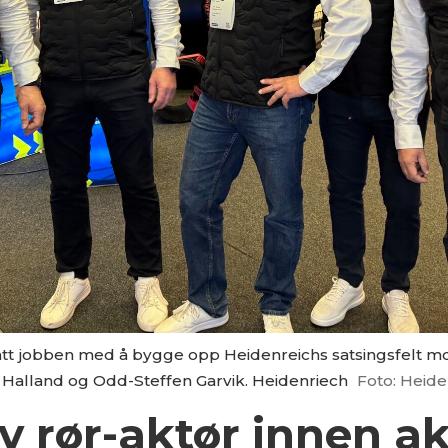
 fått jobben med å bygge opp Heidenreichs satsingsfelt mo
. Halland og Odd-Steffen Garvik. Heidenriech
Foto: Heide
y rør-aktør innen a