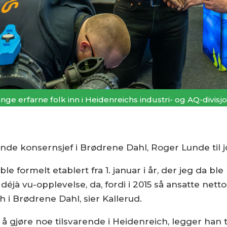
e erfarne folk inn i Heidenreichs industri- og AQ-divisjo
nde konsernsjef i Brødrene Dahl, Roger Lunde til
ble formelt etablert fra 1. januar i år, der jeg da bl
 déjà vu-opplevelse, da, fordi i 2015 så ansatte ne
 i Brødrene Dahl, sier Kallerud.
å gjøre noe tilsvarende i Heidenreich, legger han ti