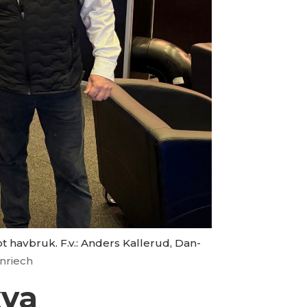
t havbruk. F.v.: Anders Kallerud, Dan-
nriech
kva