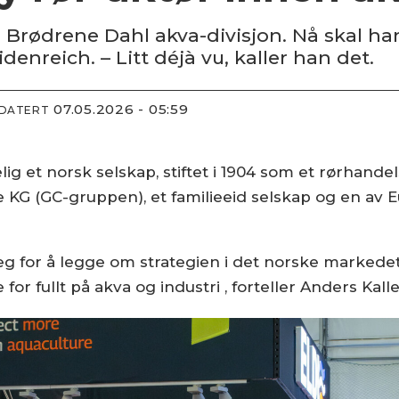
Brødrene Dahl akva-divisjon. Nå skal ha
enreich. – Litt déjà vu, kaller han det.
07.05.2026 - 05:59
PDATERT
g et norsk selskap, stiftet i 1904 som et rørhandels
e KG (GC-gruppen), et familieeid selskap og en av
seg for å legge om strategien i det norske markede
r fullt på akva og industri , forteller Anders Kall