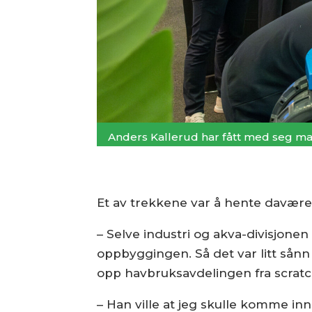
Anders Kallerud har fått med seg mang
Et av trekkene var å hente davære
– Selve industri og akva-divisjonen 
oppbyggingen. Så det var litt sånn
opp havbruksavdelingen fra scratch
– Han ville at jeg skulle komme inn 