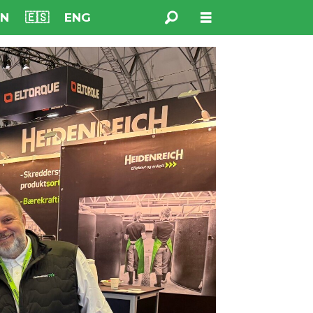
NN
🇪🇸
ENG