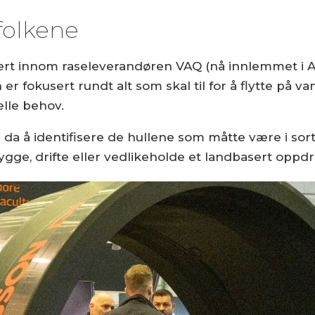
 folkene
ært innom raseleverandøren VAQ (nå innlemmet i Ar
er fokusert rundt alt som skal til for å flytte på v
elle behov.
r da å identifisere de hullene som måtte være i sor
bygge, drifte eller vedlikeholde et landbasert oppd