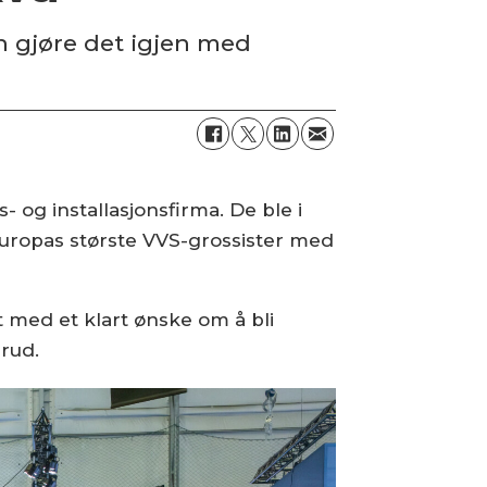
n gjøre det igjen med
- og installasjonsfirma. De ble i
 Europas største VVS-grossister med
t med et klart ønske om å bli
erud.