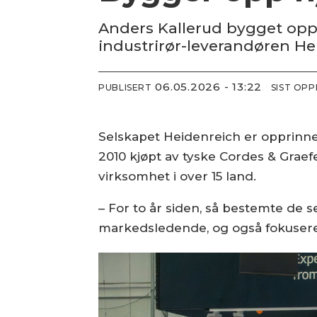
Anders Kallerud bygget opp 
industrirør-leverandøren Heid
06.05.2026 - 13:22
PUBLISERT
SIST OP
Selskapet Heidenreich er opprinneli
2010 kjøpt av tyske Cordes & Graef
virksomhet i over 15 land.
– For to år siden, så bestemte de 
markedsledende, og også fokusere fo