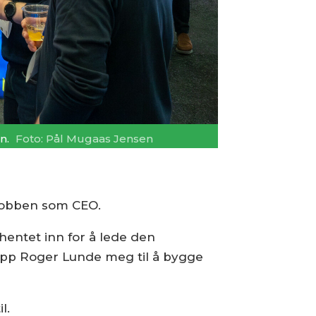
n.
Foto: Pål Mugaas Jensen
 jobben som CEO.
e hentet inn for å lede den
ttopp Roger Lunde meg til å bygge
l.