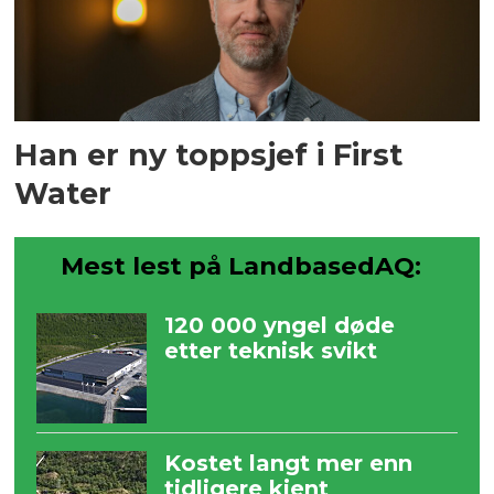
Han er ny toppsjef i First
Water
Mest lest på LandbasedAQ:
120 000 yngel døde
etter teknisk svikt
Kostet langt mer enn
tidligere kjent