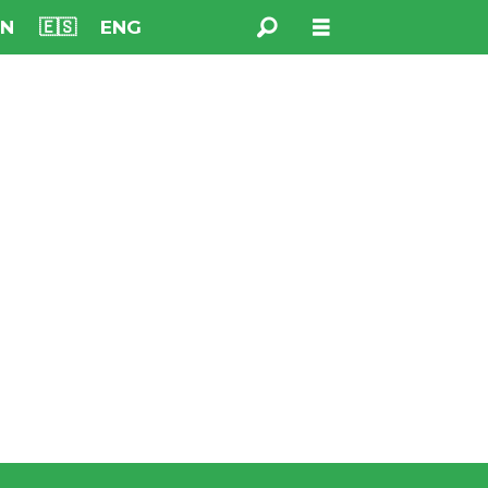
NN
🇪🇸
ENG