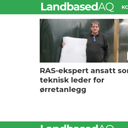
K
Tag:
andrew
whiston
RAS-ekspert ansatt s
teknisk leder for
ørretanlegg