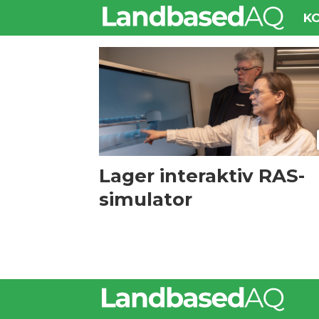
K
Tag:
fagskolen
rogaland
Lager interaktiv RAS-
simulator