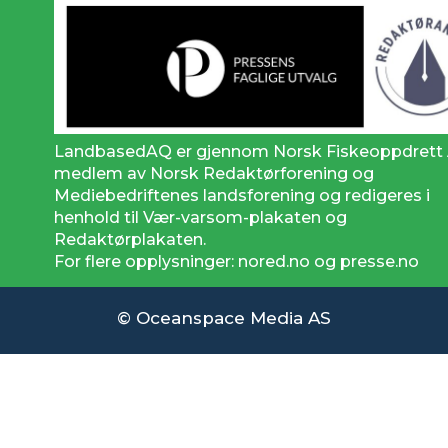
LandbasedAQ er gjennom Norsk Fiskeoppdrett
medlem av Norsk Redaktørforening og
Mediebedriftenes landsforening og redigeres i
henhold til Vær-varsom-plakaten og
Redaktørplakaten.
For flere opplysninger: nored.no og presse.no
© Oceanspace Media AS