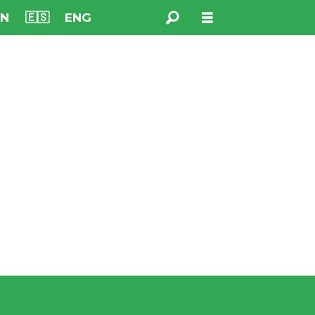
NN
🇪🇸
ENG