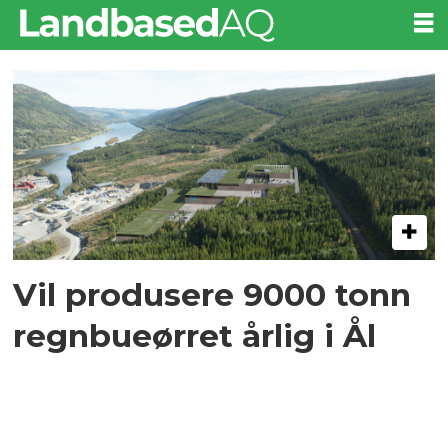
Tag:
hallingdal
Vil produsere 9000 tonn
regnbueørret årlig i Ål