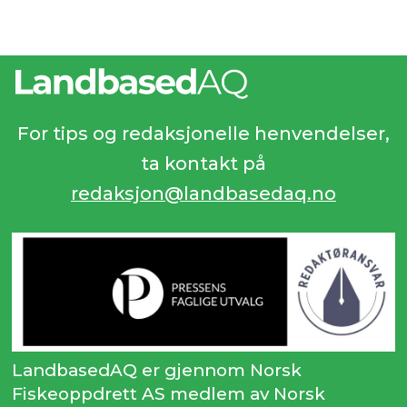
For tips og redaksjonelle henvendelser,
ta kontakt på
redaksjon@landbasedaq.no
LandbasedAQ er gjennom Norsk
Fiskeoppdrett AS medlem av Norsk