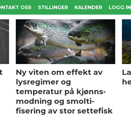
ONTAKT OSS
STILLINGER
KALENDER
LOGG I
t
Ny viten om effekt av
La
lys­regimer og
he
temperatur på kjønns­
modning og smolti­
fisering av stor settefisk