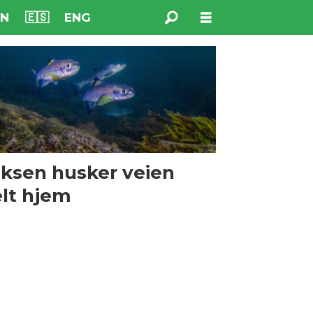
NN
🇪🇸
ENG
ksen husker veien
lt hjem