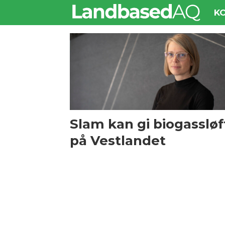
K
Tag:
norce
Slam kan gi biogassløf
på Vestlandet