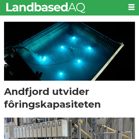
Tag:
smir
Andfjord utvider
fôringskapasiteten