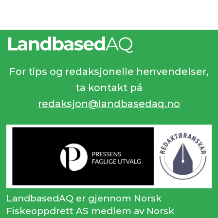
For tips og redaksjonelle henvendelser,
ta kontakt på
redaksjon@landbasedaq.no
LandbasedAQ er gjennom Norsk
Fiskeoppdrett AS medlem av Norsk