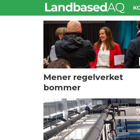
K
Tag:
stortinget
Mener regelverket
bommer