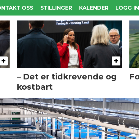
ONTAKT OSS
STILLINGER
KALENDER
LOGG I
– Det er tidkrevende og
Fo
kostbart