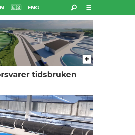
NN
🇪🇸
ENG
rsvarer tidsbruken