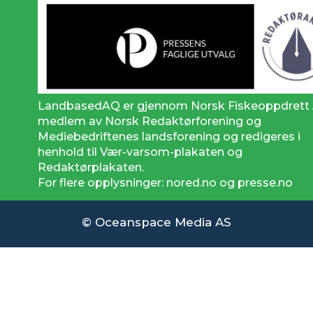
LandbasedAQ er gjennom Norsk Fiskeoppdrett
medlem av Norsk Redaktørforening og
Mediebedriftenes landsforening og redigeres i
henhold til Vær-varsom-plakaten og
Redaktørplakaten.
For flere opplysninger: nored.no og presse.no
© Oceanspace Media AS