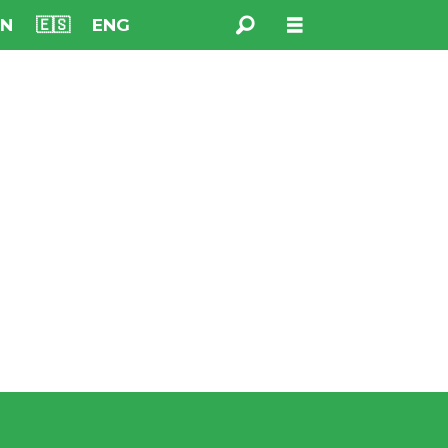
NN
🇪🇸
ENG