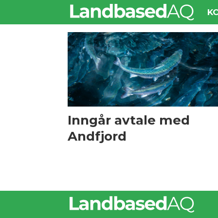
K
Tag:
wellfish
tech
Inngår avtale med
Andfjord