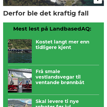
Derfor ble det kraftig fall
Mest lest på LandbasedAQ:
Kostet langt mer enn
tidligere kjent
Frå smale
vestlandsvegar til
ventande brønnbåt
Skal levere ti nye
roboter før jul