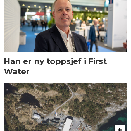
Han er ny toppsjef i First
Water