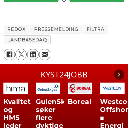
REDOX
PRESSEMELDING
FILTRA
LANDBASEDAQ
KYST24JOBB
Kvalitet
GulenSkyss
Boreal
Westco
og
søker
Offsho
HMS
flere
■
leder
dyktige
Energi