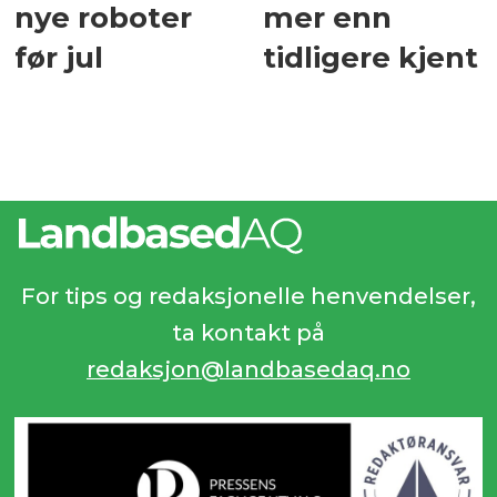
nye roboter
mer enn
før jul
tidligere kjent
For tips og redaksjonelle henvendelser,
ta kontakt på
redaksjon@landbasedaq.no