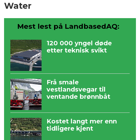
Water
Mest lest på LandbasedAQ:
120 000 yngel døde
etter teknisk svikt
Frå smale
vestlandsvegar til
ventande brønnbåt
Kostet langt mer enn
tidligere kjent