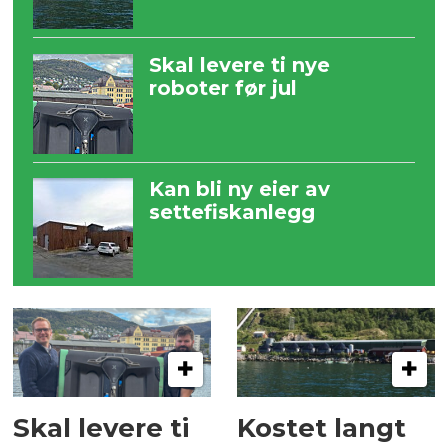
Skal levere ti nye
roboter før jul
Kan bli ny eier av
settefiskanlegg
Skal levere ti
Kostet langt