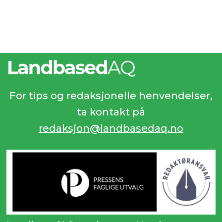
For tips og redaksjonelle henvendelser,
ta kontakt på
redaksjon@landbasedaq.no