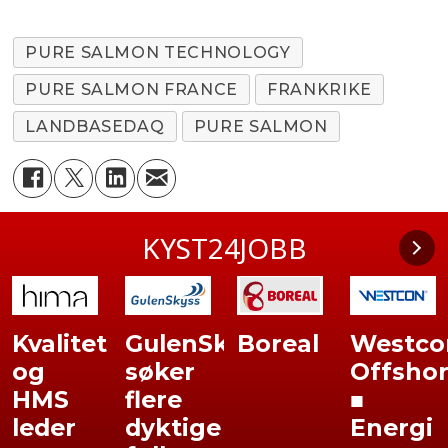
PURE SALMON TECHNOLOGY
PURE SALMON FRANCE
FRANKRIKE
LANDBASEDAQ
PURE SALMON
KYST24JOBB
Kvalitet
GulenSkyss
Boreal
Westco
og
søker
Offsho
HMS
flere
■
leder
dyktige
Energi