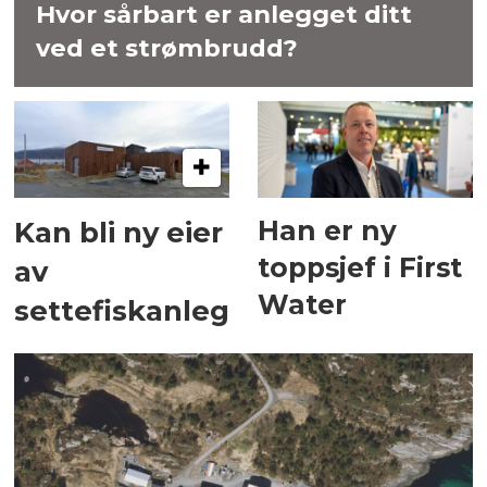
Hvor sårbart er anlegget ditt
ved et strømbrudd?
Han er ny
Kan bli ny eier
toppsjef i First
av
Water
settefiskanlegg