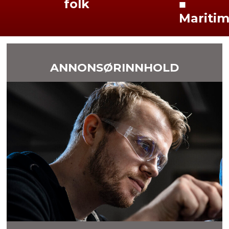
folk
■
Mariti
ANNONSØRINNHOLD