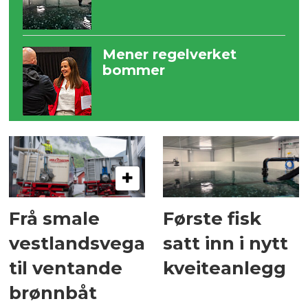
Mener regelverket
bommer
Frå smale
Første fisk
vestlandsvegar
satt inn i nytt
til ventande
kveiteanlegg
brønnbåt