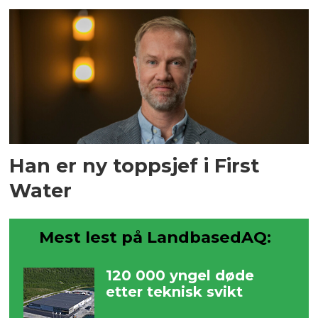
Han er ny toppsjef i First
Water
Mest lest på LandbasedAQ:
120 000 yngel døde
etter teknisk svikt