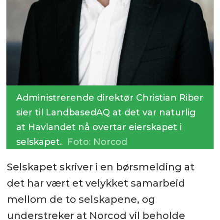
Administrerende direktør Christian Riber
sier til LandbasedAQ at det var naturlig
at Havlandet nå overtar eierskapet i
selskapet.
Foto: Norcod
Selskapet skriver i en børsmelding at
det har vært et velykket samarbeid
mellom de to selskapene, og
understreker at Norcod vil beholde