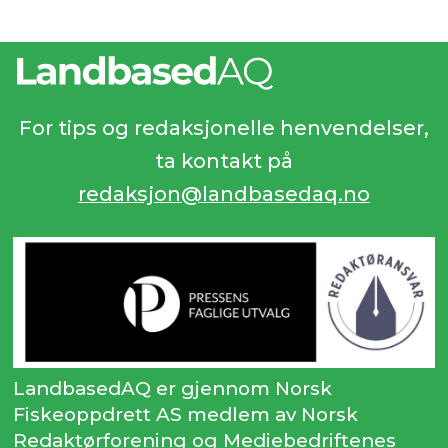
For tips og redaksjonelle henvendelser,
ta kontakt på
redaksjon@landbasedaq.no
LandbasedAQ er gjennom Norsk
Fiskeoppdrett AS medlem av Norsk
Redaktørforening og Mediebedriftenes