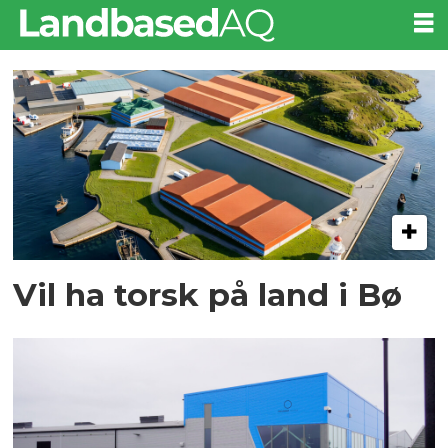
Tag:
torskeoppdrett
Vil ha torsk på land i Bø