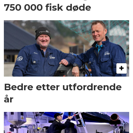
750 000 fisk døde
Bedre etter utfordrende
år