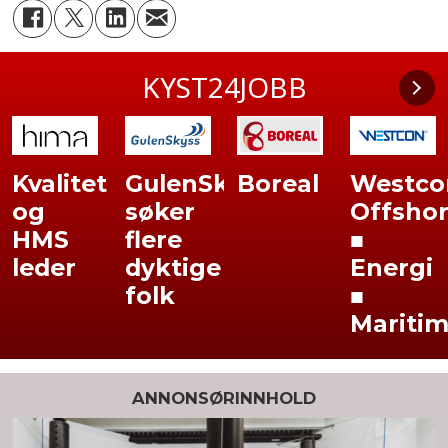
KYST24JOBB
Kvalitet
GulenSkyss
Boreal
Westco
og
søker
Offsho
HMS
flere
■
leder
dyktige
Energi
folk
■
Mariti
ANNONSØRINNHOLD