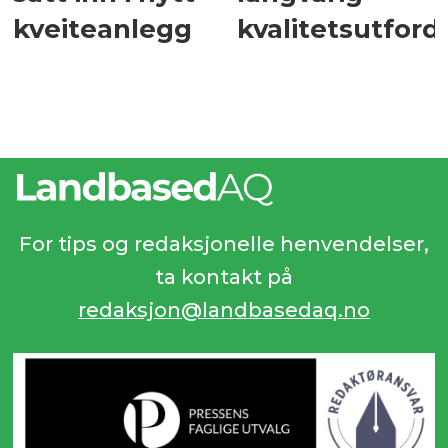
kveiteanlegg
kvalitetsutford
For tips og redaksjonelle henvendelser,
ta kontakt på
redaksjon@landbasedaq.no