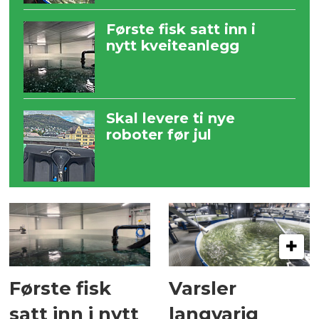
Første fisk satt inn i
nytt kveiteanlegg
Skal levere ti nye
roboter før jul
Første fisk
Varsler
satt inn i nytt
langvarig