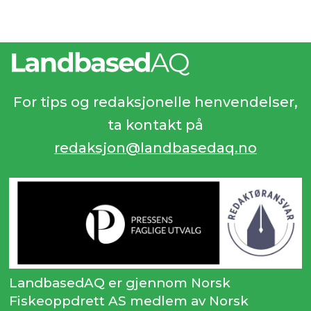
For tips og redaksjonelle henvendelser,
ta kontakt på
redaksjon@landbasedaq.no
LandbasedAQ er gjennom Norsk
Fiskeoppdrett AS medlem av Norsk