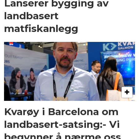
Lanserer bygging av
landbasert
matfiskanlegg
Kvarøy i Barcelona om
landbasert-satsing:- Vi
begynner å nærme oss