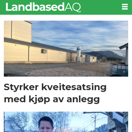
Tag:
amar
seafood
Styrker kveitesatsing
med kjøp av anlegg