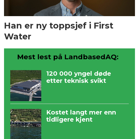
Han er ny toppsjef i First
Water
Mest lest på LandbasedAQ:
120 000 yngel døde
etter teknisk svikt
Kostet langt mer enn
tidligere kjent