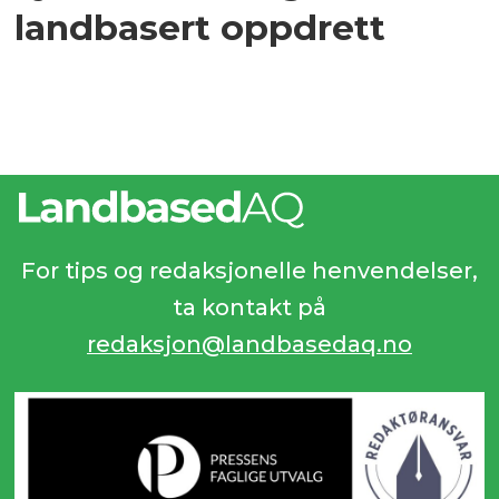
landbasert oppdrett
For tips og redaksjonelle henvendelser,
ta kontakt på
redaksjon@landbasedaq.no