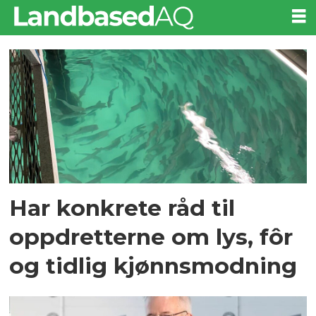
Tag:
kjønnsmodning
Har konkrete råd til
oppdretterne om lys, fôr
og tidlig kjønnsmodning