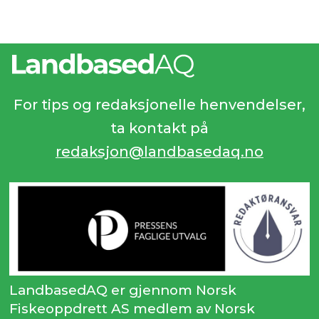
For tips og redaksjonelle henvendelser,
ta kontakt på
redaksjon@landbasedaq.no
LandbasedAQ er gjennom Norsk
Fiskeoppdrett AS medlem av Norsk