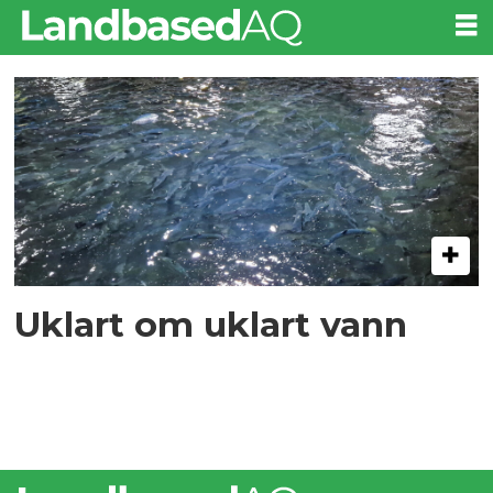
Tag:
turbiditet
Uklart om uklart vann