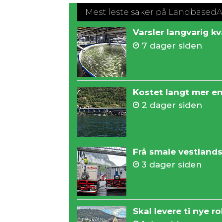
Mest leste saker på Landbased
Varsler langvarig kv
7 dager siden
Kostet langt mer en
2 dager siden
Frå smale vestland
3 dager siden
Skal levere ti nye ro