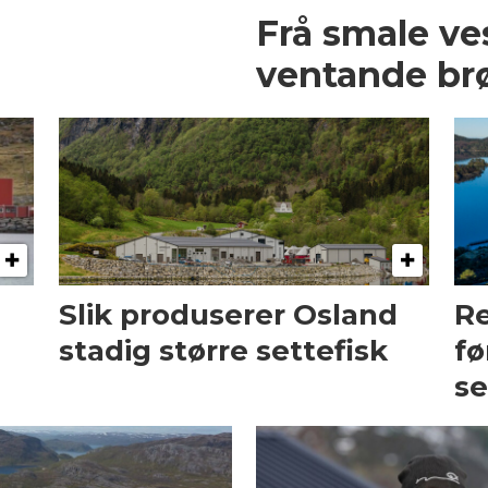
Frå smale ve
ventande br
Slik produserer Osland
Re
stadig større settefisk
fø
se