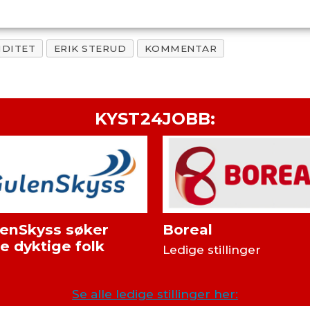
IDITET
ERIK STERUD
KOMMENTAR
KYST24JOBB:
enSkyss søker
Boreal
re dyktige folk
Ledige stillinger
Se alle ledige stillinger her: