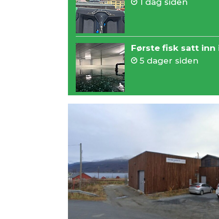
1 dag siden
Første fisk satt inn
5 dager siden