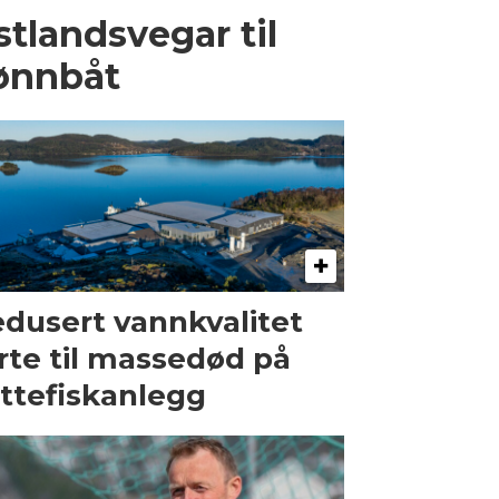
stlandsvegar til
ønnbåt
dusert vannkvalitet
rte til massedød på
ttefiskanlegg