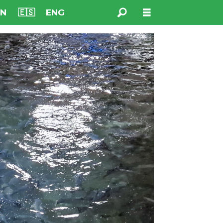
NN
🇪🇸
ENG