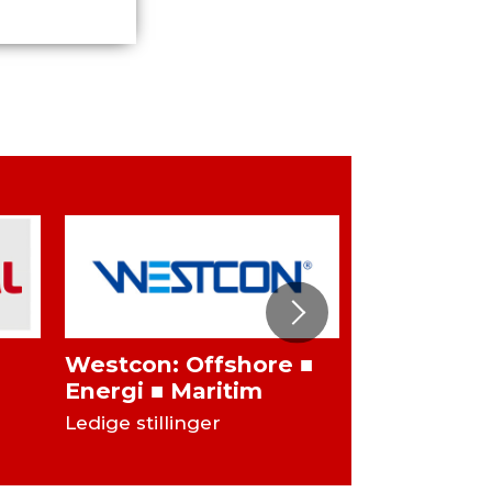
Westcon: Offshore ■
Karriere
Energi ■ Maritim
Send åpen s
Ledige stillinger