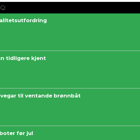
AQ:
alitetsutfordring
n tidligere kjent
svegar til ventande brønnbåt
boter før jul