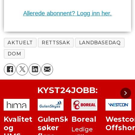
Allerede abonnent? Logg inn her.
AKTUELT
RETTSSAK
LANDBASEDAQ
DOM
KYST24JOBB:
Kvalitet
GulenSkyss
Boreal
Westco
og
søker
Offsho
Ledige