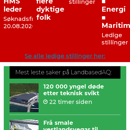
HMS
flere
■
stillinger
leder
dyktige
Energi
folk
■
Søknadsfrist:
Mariti
20.08.2026
Ledige
stillinger
Se alle ledige stillinger her:
Mest leste saker på LandbasedAQ:
120 000 yngel døde
etter teknisk svikt
22 timer siden
Frå smale
vestlandsvegar til