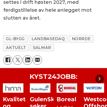
settes i drift høsten 2027, med
ferdigstillelse av hele anlegget mot
slutten av året.
GL-BYGG
LANDBASEDAQ
NORRDE
AKTUELT
SALMAR
KYST24JOBB:
GulenSkyss
Boreal
Westcon:
Karrier
søker
Offshore