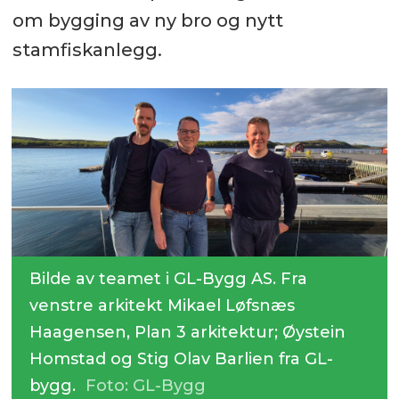
om bygging av ny bro og nytt
stamfiskanlegg.
Bilde av teamet i GL-Bygg AS. Fra
venstre arkitekt Mikael Løfsnæs
Haagensen, Plan 3 arkitektur; Øystein
Homstad og Stig Olav Barlien fra GL-
bygg.
Foto: GL-Bygg