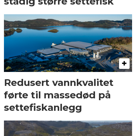
stadig større settefisk
Redusert vannkvalitet
førte til massedød på
settefiskanlegg