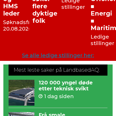
Ledige
Send
flere
■
stillinger
åpen
dyktige
Energi
søknad
folk
■
ist:
Maritim
6
Ledige
stillinger
Se alle ledige stillinger her:
Mest leste saker på LandbasedAQ:
120 000 yngel døde
etter teknisk svikt
1 dag siden
Frå smale