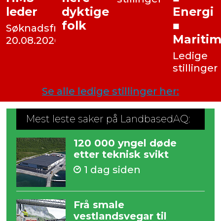
leder
dyktige
Energi
folk
■
Søknadsfrist:
Mariti
20.08.2026
Ledige
stillinger
Se alle ledige stillinger her:
Mest leste saker på LandbasedAQ:
120 000 yngel døde
etter teknisk svikt
1 dag siden
Frå smale
vestlandsvegar til