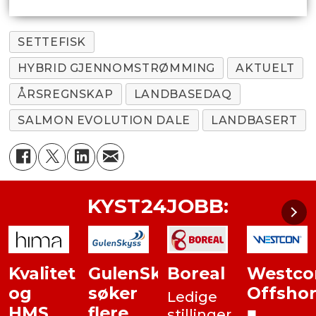
SETTEFISK
HYBRID GJENNOMSTRØMMING
AKTUELT
ÅRSREGNSKAP
LANDBASEDAQ
SALMON EVOLUTION DALE
LANDBASERT
KYST24JOBB:
Kvalitet
GulenSkyss
Boreal
Westco
og
søker
Offsho
Ledige
HMS
flere
■
stillinger