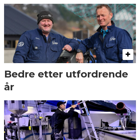
Bedre etter utfordrende
år