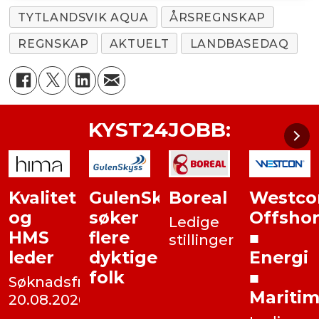
TYTLANDSVIK AQUA
ÅRSREGNSKAP
REGNSKAP
AKTUELT
LANDBASEDAQ
KYST24JOBB:
Kvalitet
GulenSkyss
Boreal
Westco
og
søker
Offsho
Ledige
HMS
flere
■
stillinger
leder
dyktige
Energi
folk
■
Søknadsfrist:
Mariti
20.08.2026