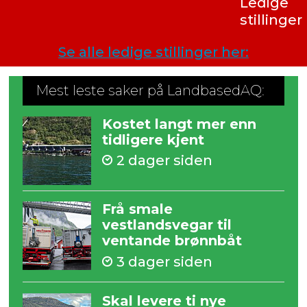
Ledige
stillinger
Se alle ledige stillinger her:
Mest leste saker på LandbasedAQ:
Kostet langt mer enn
tidligere kjent
2 dager siden
Frå smale
vestlandsvegar til
ventande brønnbåt
3 dager siden
Skal levere ti nye