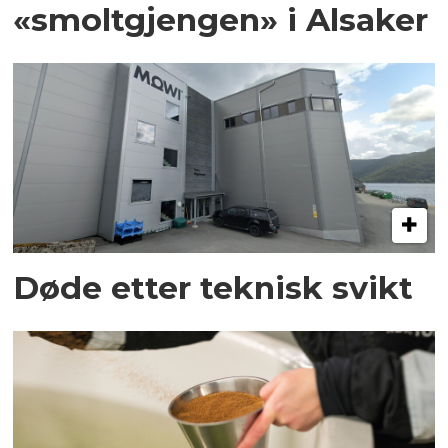
«smoltgjengen» i Alsaker
Døde etter teknisk svikt