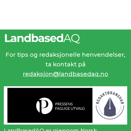
For tips og redaksjonelle henvendelser,
ta kontakt på
redaksjon@landbasedaq.no
LandbasedAQ er gjennom Norsk