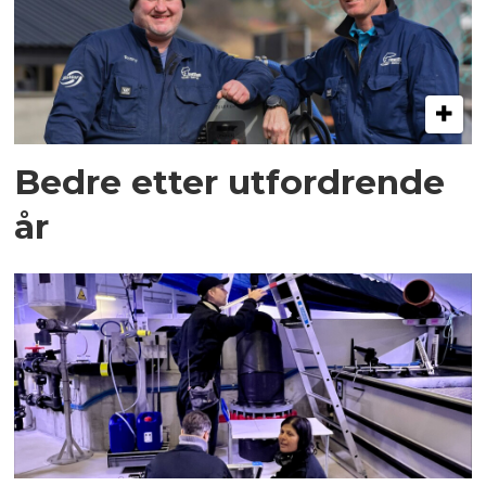
Bedre etter utfordrende
år