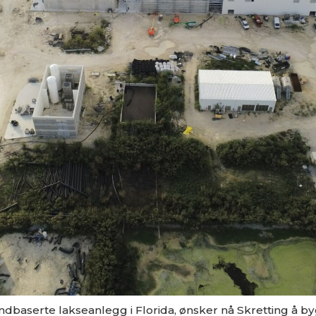
landbaserte lakseanlegg i Florida, ønsker nå Skretting å byg