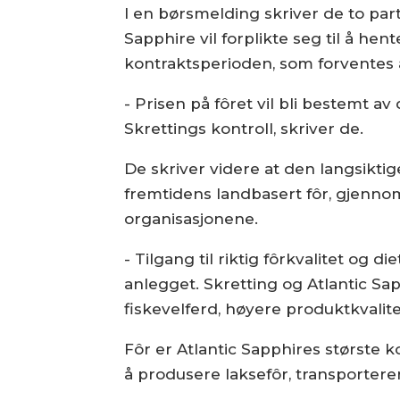
I en børsmelding skriver de to part
Sapphire vil forplikte seg til å hen
kontraktsperioden, som forventes å
- Prisen på fôret vil bli bestemt a
Skrettings kontroll, skriver de.
De skriver videre at den langsiktig
fremtidens landbasert fôr, gjenno
organisasjonene.
- Tilgang til riktig fôrkvalitet og d
anlegget. Skretting og Atlantic Sa
fiskevelferd, høyere produktkvalit
Fôr er Atlantic Sapphires største
å produsere laksefôr, transportere