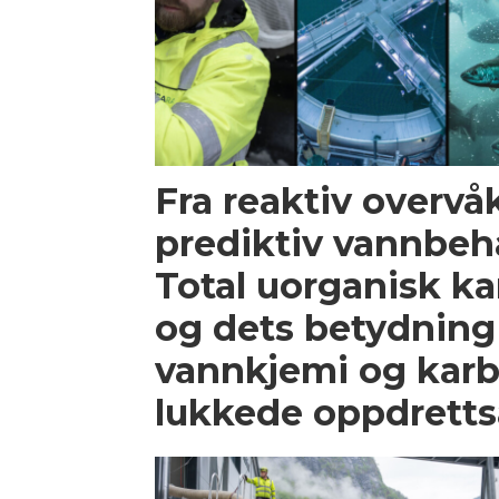
Fra reaktiv overvåk
prediktiv vannbeh
Total uorganisk ka
og dets betydning
vannkjemi og karb
lukkede oppdrett