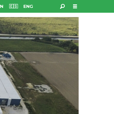
NN
🇪🇸
ENG