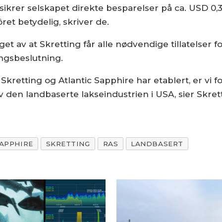
t sikrer selskapet direkte besparelser på ca. USD
ret betydelig, skriver de.
t av at Skretting får alle nødvendige tillatelser f
ingsbeslutning.
retting og Atlantic Sapphire har etablert, er vi for
 av den landbaserte lakseindustrien i USA, sier Skret
SAPPHIRE
SKRETTING
RAS
LANDBASERT