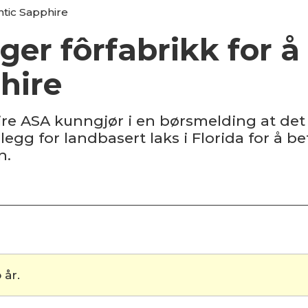
ntic Sapphire
ger fôrfabrikk for å
hire
ire ASA kunngjør i en børsmelding at det
legg for landbasert laks i Florida for å b
n.
 år.