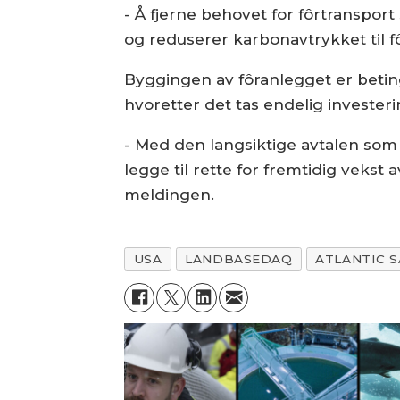
- Å fjerne behovet for fôrtranspor
og reduserer karbonavtrykket til fô
Byggingen av fôranlegget er betinge
hvoretter det tas endelig invester
- Med den langsiktige avtalen som Sk
legge til rette for fremtidig vekst
meldingen.
USA
LANDBASEDAQ
ATLANTIC 