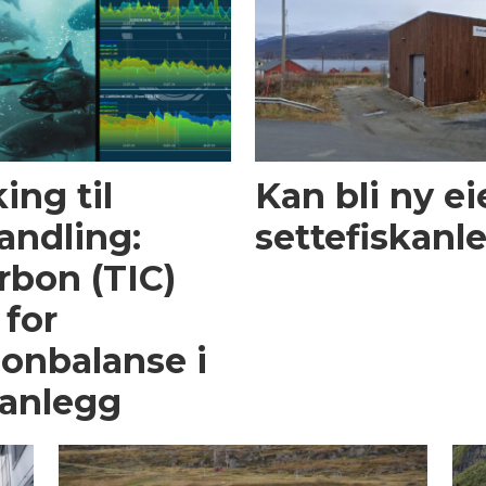
ing til
Kan bli ny ei
andling:
settefiskanl
rbon (TIC)
 for
on­balanse i
sanlegg