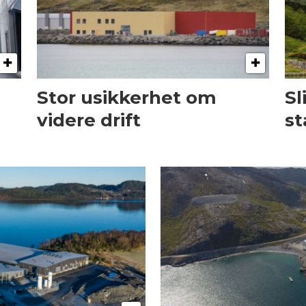
Stor usikkerhet om
Sl
videre drift
st