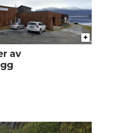
er av
egg