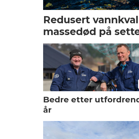
Redusert vannkvalit
massedød på sette
Bedre etter utfordren
år