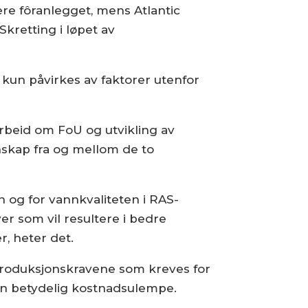
ere fôranlegget, mens Atlantic
Skretting i løpet av
n kun påvirkes av faktorer utenfor
marbeid om FoU og utvikling av
nskap fra og mellom de to
ken og for vannkvaliteten i RAS-
er som vil resultere i bedre
, heter det.
 produksjonskravene som kreves for
 en betydelig kostnadsulempe.