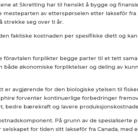
ene at Skretting har til hensikt å bygge og finansi
te mesteparten av etterspørselen etter laksefôr fra 
 strekke seg over ti år.
v den faktiske kostnaden per spesifikke diett og ka
e fôravtalen forplikter begge parter til et tett sa
m både økonomiske forpliktelser og deling av kun
iett er avgjørende for den biologiske ytelsen til fis
pphire forventer kontinuerlige forbedringer fremov
et, bedre bærekraft og lavere produksjonskostnader
 kostnadskomponent. På grunn av de spesialiserte
r selskapet for tiden sitt laksefôr fra Canada, med