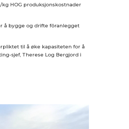
 0,3/kg HOG produksjonskostnader
or å bygge og drifte fôranlegget
pliktet til å øke kapasiteten for å
ting-sjef, Therese Log Bergjord i