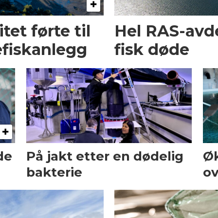
et førte til
Hel RAS-avd
fiskanlegg
fisk døde
de
På jakt etter en dødelig
Ø
bakterie
ov