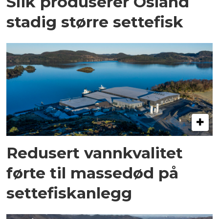
Slik produserer Osland
stadig større settefisk
Redusert vannkvalitet
førte til massedød på
settefiskanlegg