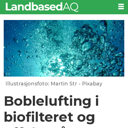
Illustrasjonsfoto: Martin Str - Pixabay
Boblelufting i
biofilteret og