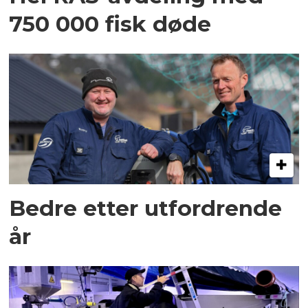
750 000 fisk døde
Bedre etter utfordrende
år