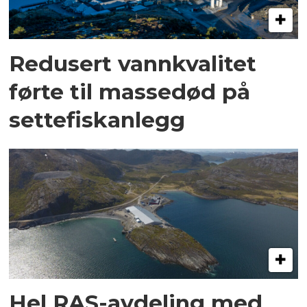
Redusert vannkvalitet
førte til massedød på
settefiskanlegg
Hel RAS-avdeling med