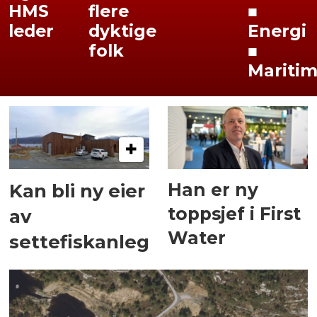
HMS
flere
■
leder
dyktige
Energi
folk
■
Mariti
Han er ny
Kan bli ny eier
toppsjef i First
av
Water
settefiskanlegg