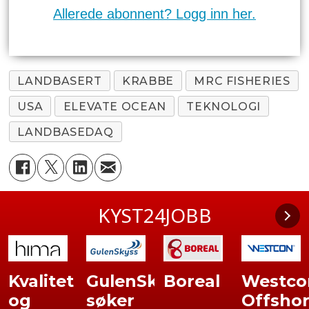
Allerede abonnent? Logg inn her.
LANDBASERT
KRABBE
MRC FISHERIES
USA
ELEVATE OCEAN
TEKNOLOGI
LANDBASEDAQ
KYST24JOBB
Kvalitet
GulenSkyss
Boreal
Westco
og
søker
Offsho