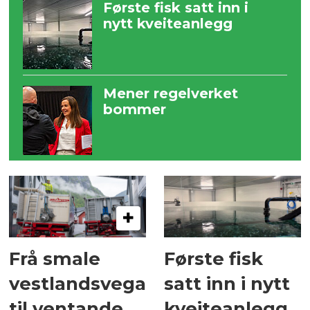
Første fisk satt inn i
nytt kveiteanlegg
Mener regelverket
bommer
Frå smale
Første fisk
vestlandsvegar
satt inn i nytt
til ventande
kveiteanlegg