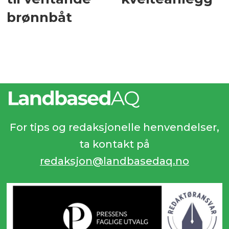
brønnbåt
For tips og redaksjonelle henvendelser,
ta kontakt på
redaksjon@landbasedaq.no