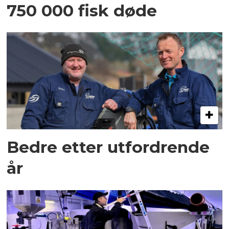
750 000 fisk døde
Bedre etter utfordrende
år