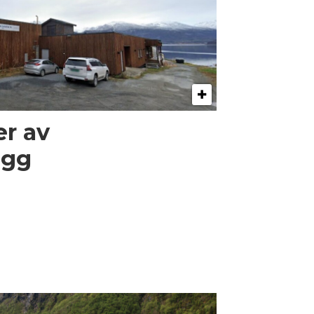
er av
egg