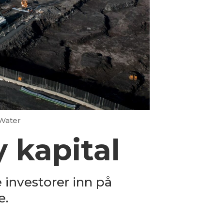
 Water
y kapital
e investorer inn på
e.