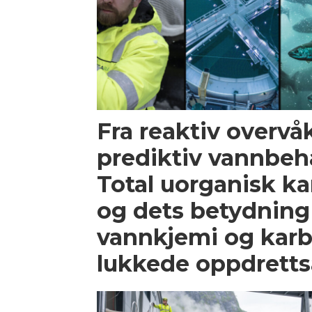
Fra reaktiv overvåk
prediktiv vannbeh
Total uorganisk ka
og dets betydning
vannkjemi og karb
lukkede oppdrett