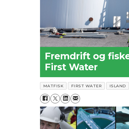
Fremdrift og fisk
First Water
MATFISK
FIRST WATER
ISLAND