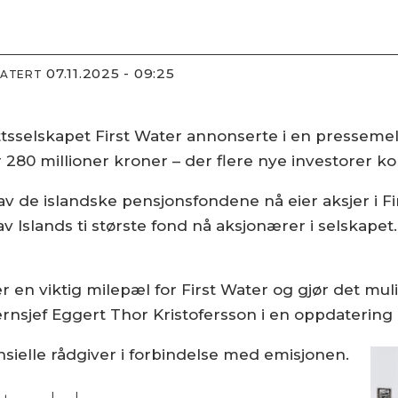
07.11.2025 - 09:25
DATERT
tsselskapet First Water annonserte i en presseme
 280 millioner kroner – der flere nye investorer ko
av de islandske pensjonsfondene nå eier aksjer i Fi
 av Islands ti største fond nå aksjonærer i selskapet
en viktig milepæl for First Water og gjør det mulig
ernsjef Eggert Thor Kristofersson i en oppdatering 
sielle rådgiver i forbindelse med emisjonen.