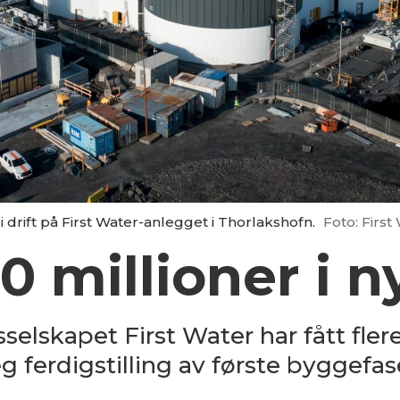
 drift på First Water-anlegget i Thorlakshofn.
Foto: First
 millioner i n
elskapet First Water har fått fler
 ferdigstilling av første byggefas