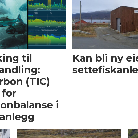
ing til
Kan bli ny ei
andling:
settefiskanl
rbon (TIC)
 for
on­balanse i
sanlegg