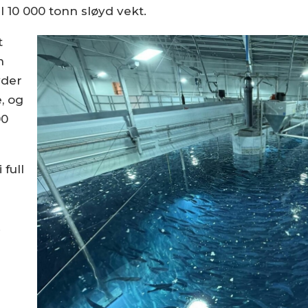
l 10 000 tonn sløyd vekt.
t
n
yder
, og
00
 full
.