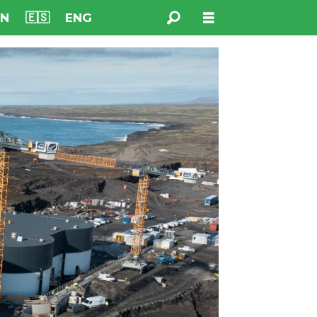
NN
🇪🇸
ENG