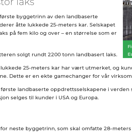
tor laks
e første byggetrinn av den landbaserte
uderer åtte lukkede 25-meters kar. Selskapet
laks på fem kilo og over – en størrelse som er
Fi
E
teren solgt rundt 2200 tonn landbasert laks.
i lukkede 25-meters kar har vært utmerket, og kun
ne. Dette er en ekte gamechanger for vår virksomhe
de første landbaserte oppdrettsselskapene i verd
sjon selges til kunder i USA og Europa.
for neste byggetrinn, som skal omfatte 28-meters k