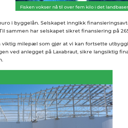
Fisken vokser nå til over fem kilo i det landbase
euro i byggelån. Selskapet inngikk finansieringsa
 Til sammen har selskapet sikret finansiering på 265
viktig milepæl som gjør at vi kan fortsette utbygg
gen ved anlegget på Laxabraut, sikre langsiktig fin
n.