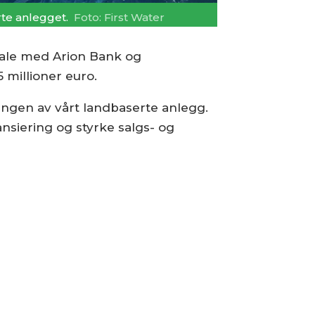
rte anlegget.
Foto: First Water
vtale med Arion Bank og
 millioner euro.
ingen av vårt landbaserte anlegg.
ansiering og styrke salgs- og