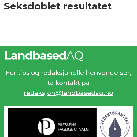
Seksdoblet resultatet
For tips og redaksjonelle henvendelser,
ta kontakt på
redaksjon@landbasedaq.no