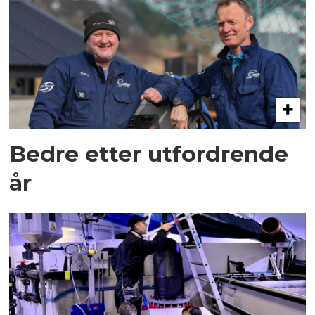
Bedre etter utfordrende
år