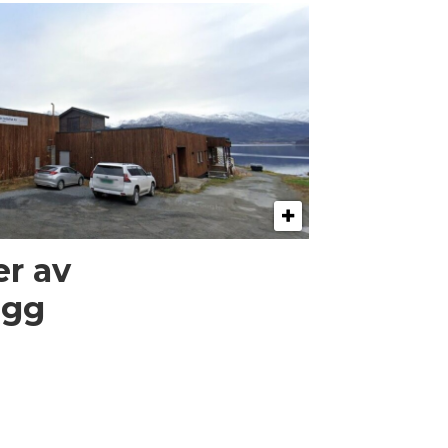
er av
egg