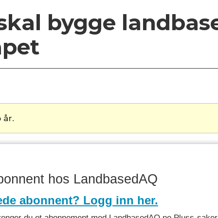
skal bygge landbase
apet
 år.
abonnent hos LandbasedAQ
ede abonnent? Logg inn her.
et trenger du et abonnement med LandbasedAQ.no Pluss-saker 