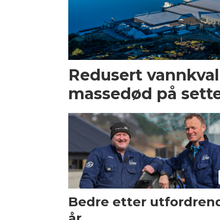
Redusert vannkvalit
massedød på sette
Bedre etter utfordren
år