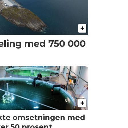
eling med 750 000
kte omsetningen med
er 50 prosent