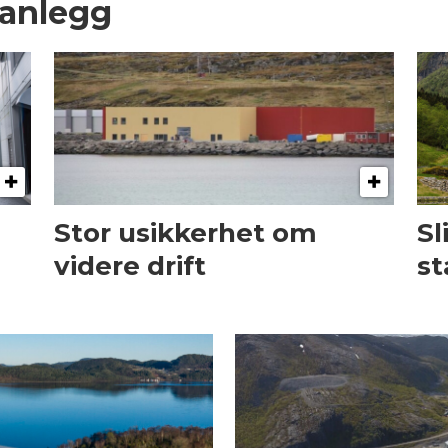
sanlegg
Stor usikkerhet om
Sl
videre drift
st