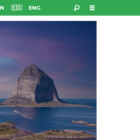
NN
🇪🇸
ENG