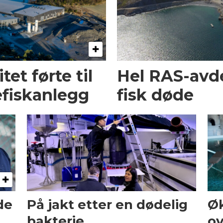
et førte til
Hel RAS-avd
fiskanlegg
fisk døde
de
På jakt etter en dødelig
Ø
bakterie
ov