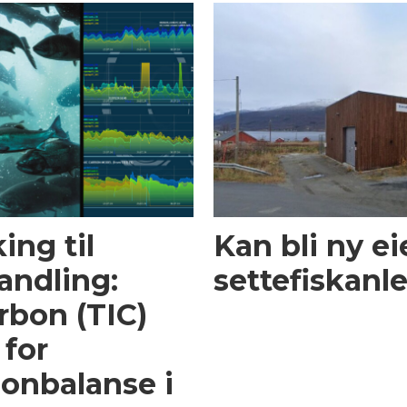
ing til
Kan bli ny ei
andling:
settefiskanl
rbon (TIC)
 for
on­balanse i