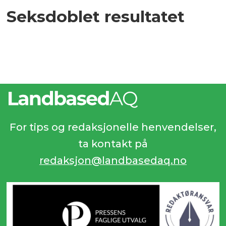
Seksdoblet resultatet
For tips og redaksjonelle henvendelser,
ta kontakt på
redaksjon@landbasedaq.no