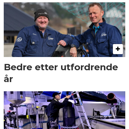
Bedre etter utfordrende
år