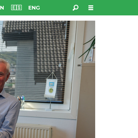
NN
🇪🇸
ENG