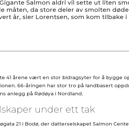
 Gigante Salmon aldri vil sette ut liten sm
e måten, da store deler av smolten døde.
ert år, sier Lorentsen, som kom tilbake i
ste 41 årene vært en stor bidragsyter for å bygge 
ionen. 66-åringen har stor tro på landbasert oppdr
ns anlegg på Rødøya i Nordland.
skaper under ett tak
gata 21 i Bodø, der datterselskapet Salmon Center