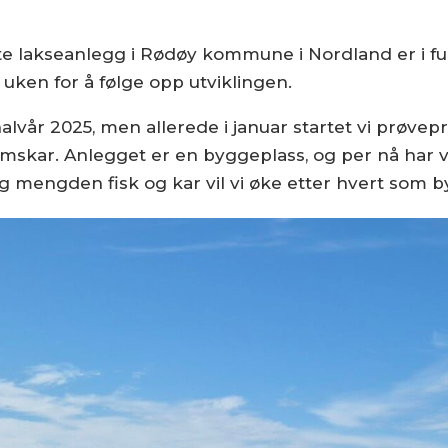
e lakseanlegg i Rødøy kommune i Nordland er i ful
 uken for å følge opp utviklingen.
halvår 2025, men allerede i januar startet vi prøvep
skar. Anlegget er en byggeplass, og per nå har vi
g mengden fisk og kar vil vi øke etter hvert som b