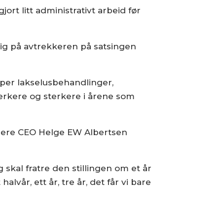
ort litt administrativt arbeid før
lig på avtrekkeren på satsingen
pper lakselusbehandlinger,
sterkere og sterkere i årene som
dligere CEO Helge EW Albertsen
g skal fratre den stillingen om et år
halvår, ett år, tre år, det får vi bare