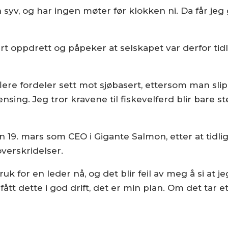
syv, og har ingen møter før klokken ni. Da får jeg gj
rt oppdrett og påpeker at selskapet var derfor tid
ere fordeler sett mot sjøbasert, ettersom man sli
ensing. Jeg tror kravene til fiskevelferd blir bare 
gjen 19. mars som CEO i Gigante Salmon, etter at ti
verskridelser.
uk for en leder nå, og det blir feil av meg å si at je
 fått dette i god drift, det er min plan. Om det tar et 