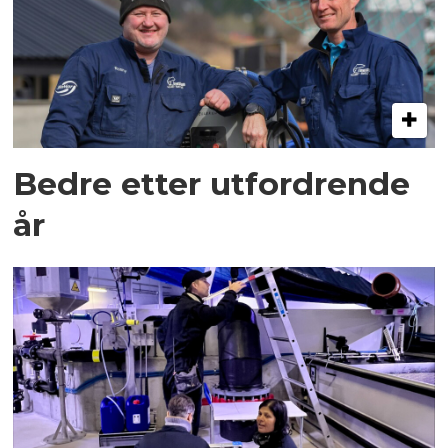
Bedre etter utfordrende
år