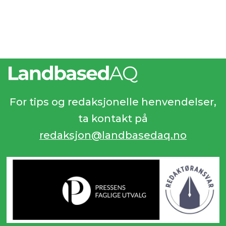
For tips og redaksjonelle henvendelser,
ta kontakt på
redaksjon@landbasedaq.no