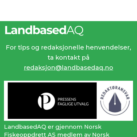
For tips og redaksjonelle henvendelser,
ta kontakt på
redaksjon@landbasedaq.no
LandbasedAQ er gjennom Norsk
Fiskeoppdrett AS medlem av Norsk