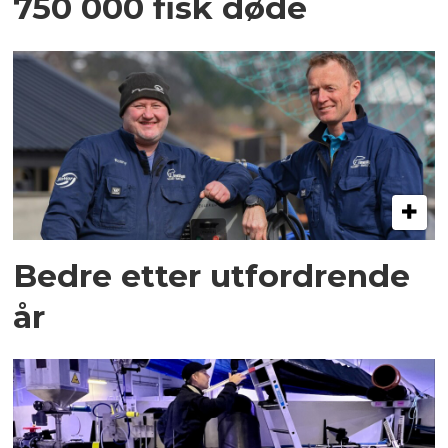
750 000 fisk døde
Bedre etter utfordrende
år