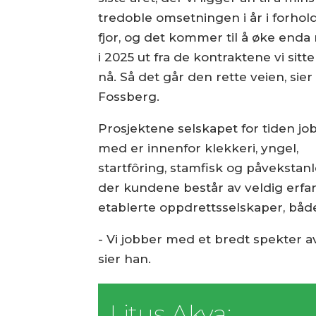
tredoble omsetningen i år i forhold t
fjor, og det kommer til å øke enda
i 2025 ut fra de kontraktene vi sitte
nå. Så det går den rette veien, sier
Fossberg.
Prosjektene selskapet for tiden jo
med er innenfor klekkeri, yngel,
startfôring, stamfisk og påvekstan
der kundene består av veldig erfa
etablerte oppdrettsselskaper, båd
- Vi jobber med et bredt spekter av 
sier han.
Litus Akva: