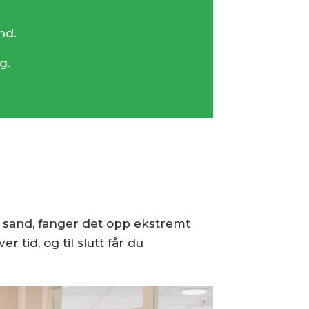
and.
gg.
m sand, fanger det opp ekstremt
tid, og til slutt får du