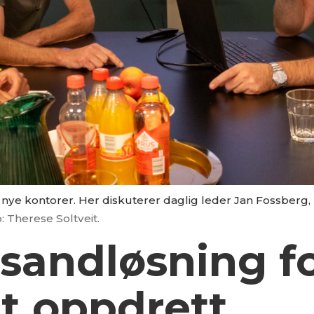
nye kontorer. Her diskuterer daglig leder Jan Fossberg, E
: Therese Soltveit.
 sandløsning f
t oppdrett