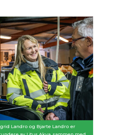
ngrid Landro og Bjarte Landro er
rundere av Litus Akva, sammen med