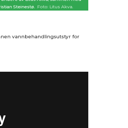
istian Steinestø.
Foto: Litus Akva.
innen vannbehandlingsutstyr for