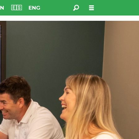
NN
🇪🇸
ENG