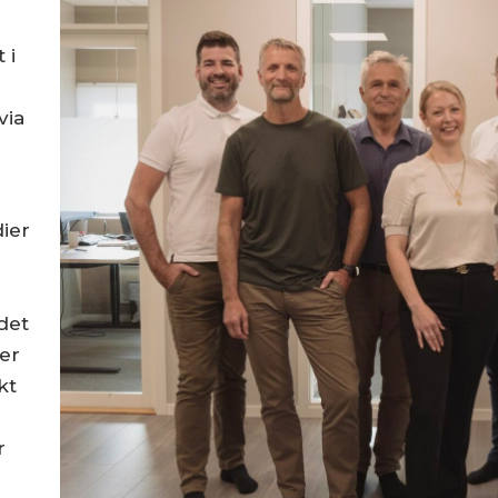
 i
via
ier
det
er
kt
r