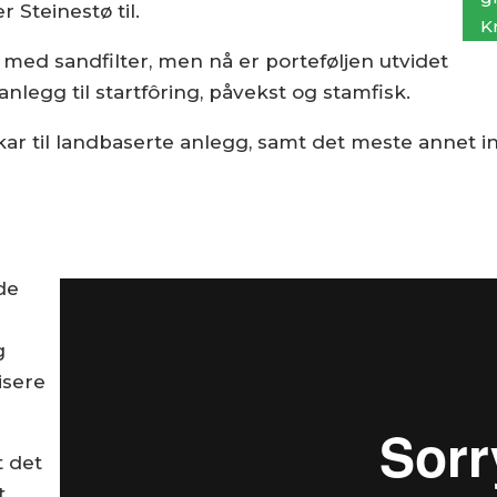
r Steinestø til.
Kr
med sandfilter, men nå er porteføljen utvidet
legg til startfôring, påvekst og stamfisk.
ar til landbaserte anlegg, samt det meste annet 
de
g
isere
t det
t