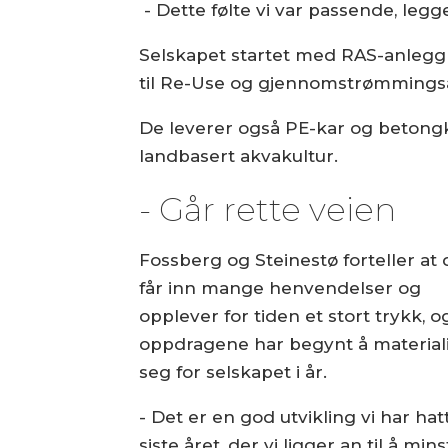
- Dette følte vi var passende, legge
Selskapet startet med RAS-anlegg 
til Re-Use og gjennomstrømmingsan
De leverer også PE-kar og betongk
landbasert akvakultur.
- Går rette veien
Fossberg og Steinestø forteller at 
får inn mange henvendelser og
opplever for tiden et stort trykk, o
oppdragene har begynt å material
seg for selskapet i år.
- Det er en god utvikling vi har hat
siste året, der vi ligger an til å mins