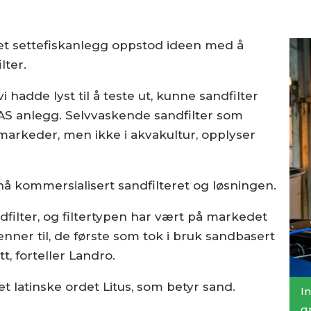
et settefiskanlegg oppstod ideen med å
lter.
hadde lyst til å teste ut, kunne sandfilter
RAS anlegg. Selvvaskende sandfilter som
 markeder, men ikke i akvakultur, opplyser
nå kommersialisert sandfilteret og løsningen.
ndfilter, og filtertypen har vært på markedet
kjenner til, de første som tok i bruk sandbasert
t, forteller Landro.
t latinske ordet Litus, som betyr sand.
I
g