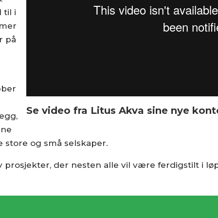
il i
 mer
r på
bber
Se video fra Litus Akva sine nye kon
legg,
rne
e store og små selskaper.
prosjekter, der nesten alle vil være ferdigstilt i lø