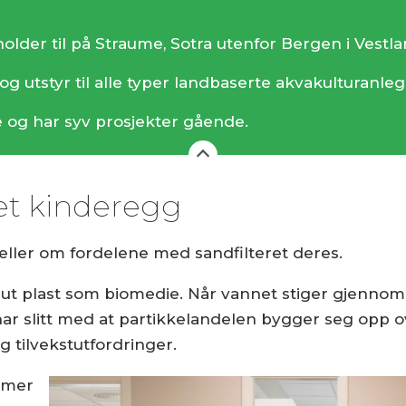
 holder til på Straume, Sotra utenfor Bergen i Vestl
og utstyr til alle typer landbaserte akvakulturanle
te og har syv prosjekter gående.
 et kinderegg
eller om fordelene med sandfilteret deres.
u ut plast som biomedie. Når vannet stiger gjenno
r slitt med at partikkelandelen bygger seg opp over 
 tilvekstutfordringer.
 mer