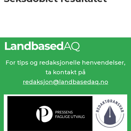
For tips og redaksjonelle henvendelser,
ta kontakt på
redaksjon@landbasedaq.no