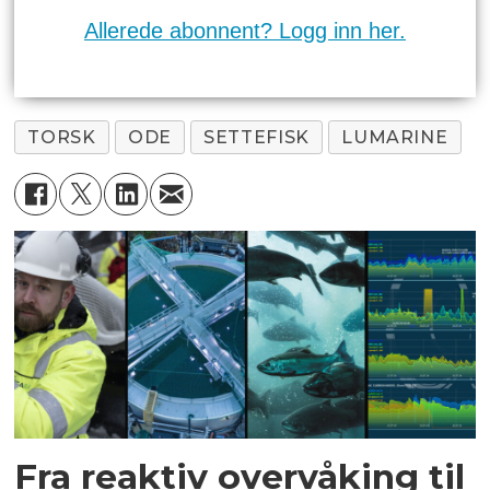
Allerede abonnent? Logg inn her.
TORSK
ODE
SETTEFISK
LUMARINE
Fra reaktiv overvåking til