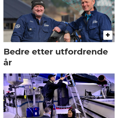
Bedre etter utfordrende
år