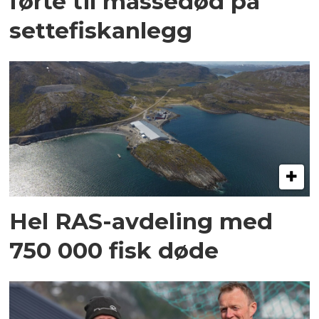
førte til massedød på
settefiskanlegg
Hel RAS-avdeling med
750 000 fisk døde