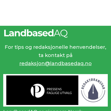
For tips og redaksjonelle henvendelser,
ta kontakt på
redaksjon@landbasedaq.no