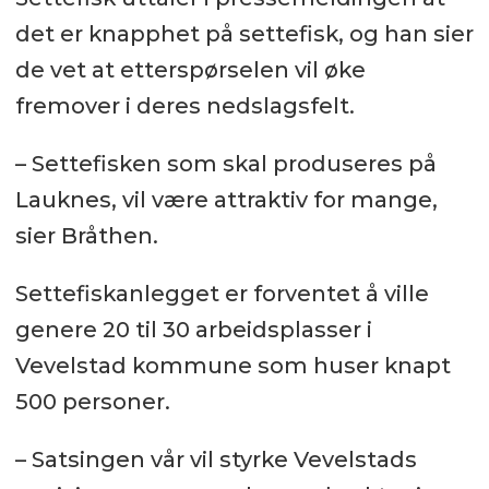
De ønsker å bygge et
det er knapphet på settefisk, og han sier
settefiskanlegg som kan produsere
de vet at etterspørselen vil øke
opp til 20 millioner smolt i størrelser
fremover i deres nedslagsfelt.
fra 150 gram til ett kilo.
– Settefisken som skal produseres på
Lauknes, vil være attraktiv for mange,
sier Bråthen.
Settefiskanlegget er forventet å ville
genere 20 til 30 arbeidsplasser i
Vevelstad kommune som huser knapt
500 personer.
– Satsingen vår vil styrke Vevelstads