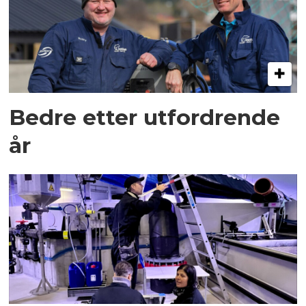
Bedre etter utfordrende
år